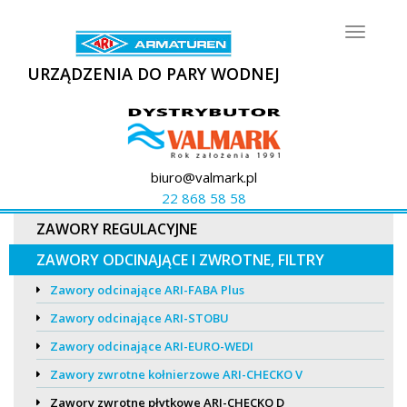
Toggle
navigat
URZĄDZENIA DO PARY WODNEJ
biuro@valmark.pl
22 868 58 58
ZAWORY REGULACYJNE
ZAWORY ODCINAJĄCE I ZWROTNE, FILTRY
Zawory odcinające ARI-FABA Plus
Zawory odcinające ARI-STOBU
Zawory odcinające ARI-EURO-WEDI
Zawory zwrotne kołnierzowe ARI-CHECKO V
Zawory zwrotne płytkowe ARI-CHECKO D