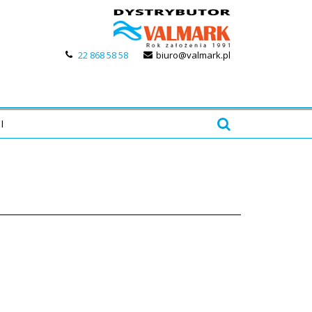
22 868 58 58
biuro@valmark.pl
I